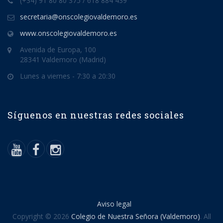
(+34) 91 80 80 375 / 618 884 439
secretaria@onscolegiovaldemoro.es
www.onscolegiovaldemoro.es
Avenida de Europa, 100
28341 Valdemoro (Madrid)
Lunes a viernes - 7:30 a 20:30
Síguenos en nuestras redes sociales
Aviso legal
Copyright © 2026
Colegio de Nuestra Señora (Valdemoro)
. All