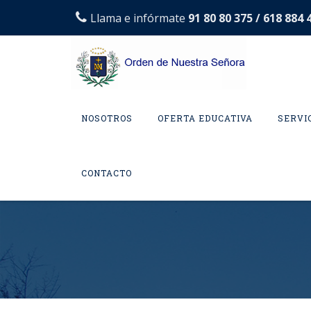
Llama e infórmate
91 80 80 375 / 618 884 
Skip
to
NOSOTROS
OFERTA EDUCATIVA
SERVI
content
CONTACTO