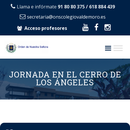
Llama e infórmate
91 80 80 375 / 618 884 439
secretaria@onscolegiovaldemoro.es
Acceso profesores
Skip
to
JORNADA EN EL CERRO DE
content
LOS ÁNGELES