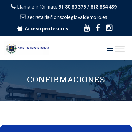
Llama e infórmate
91 80 80 375 / 618 884 439
secretaria@onscolegiovaldemoro.es
Acceso profesores
Skip
to
content
CONFIRMACIONES