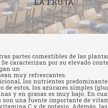
LA FRUTA
otras partes comestibles de las plan
Se caracterizan por su elevado conte
ngan un
 sean muy refrescantes.
icional, los nutrientes predominantes
o de estos, los azúcares simples (glu
ínas y en grasas es muy bajo. En cua
s son una fuente importante de vita
 vitamina C y de potasio. Además, la