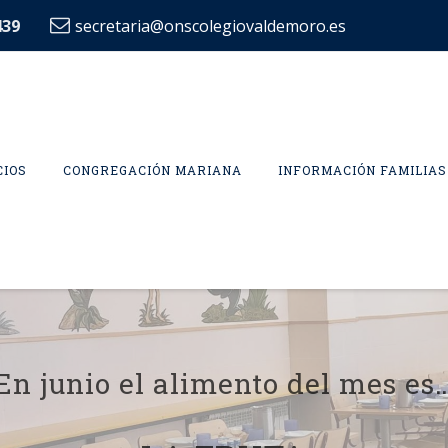
439
secretaria@onscolegiovaldemoro.es
CIOS
CONGREGACIÓN MARIANA
INFORMACIÓN FAMILIAS
En junio el alimento del mes es